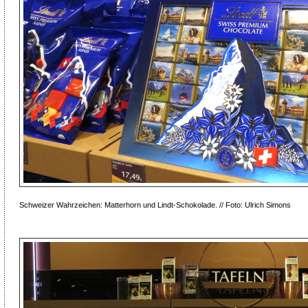
Schweizer Wahrzeichen: Matterhorn und Lindt-Schokolade. // Foto: Ulrich Simons