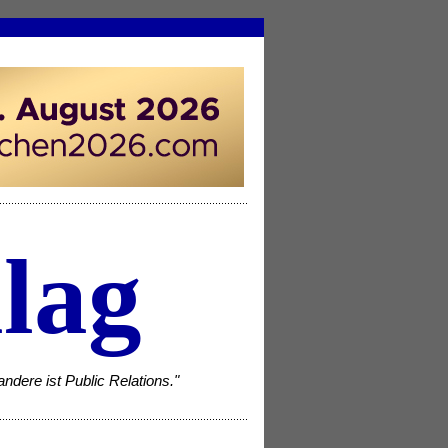
lag
ndere ist Public Relations."