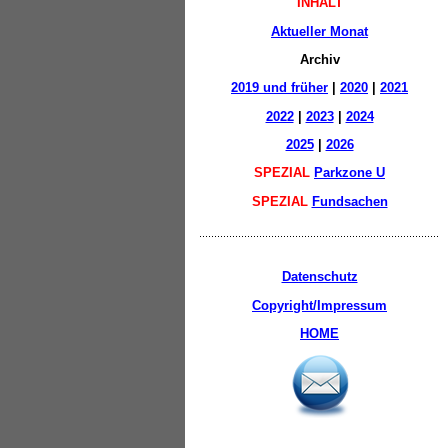
INHALT
Aktueller Monat
Archiv
2019 und früher
|
2020
|
2021
2022
|
2023
|
2024
2025
|
2026
SPEZIAL
Parkzone U
SPEZIAL
Fundsachen
Datenschutz
Copyright/Impressum
HOME