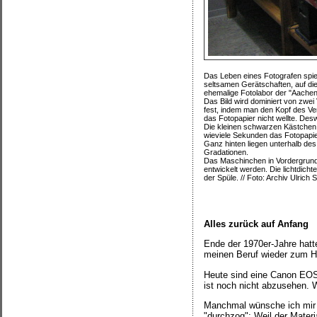
Das Leben eines Fotografen spie
seltsamen Gerätschaften, auf die
ehemalige Fotolabor der "Aachen
Das Bild wird dominiert von zwei 
fest, indem man den Kopf des Ve
das Fotopapier nicht wellte. Des
Die kleinen schwarzen Kästchen 
wieviele Sekunden das Fotopapier
Ganz hinten liegen unterhalb des
Gradationen.
Das Maschinchen in Vordergrund i
entwickelt werden. Die lichtdich
der Spüle. // Foto: Archiv Ulrich
Alles zurück auf Anfang
Ende der 1970er-Jahre hat
meinen Beruf wieder zum 
Heute sind eine Canon EOS
ist noch nicht abzusehen. W
Manchmal wünsche ich mir a
"durchzog": Weil der Materi