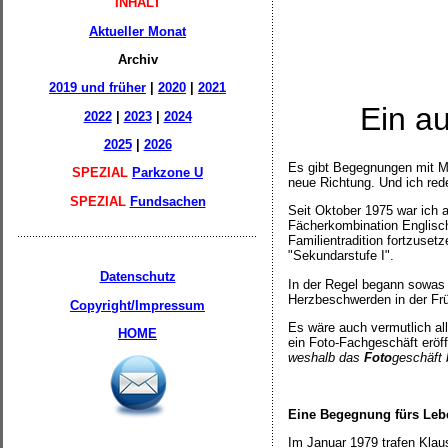
INHALT
Aktueller Monat
Archiv
2019 und früher
|
2020
|
2021
Ein a
2022
|
2023
|
2024
2025
|
2026
Es gibt Begegnungen mit Me
SPEZIAL
Parkzone U
neue Richtung. Und ich rede
SPEZIAL
Fundsachen
Seit Oktober 1975 war ich 
Fächerkombination Englisc
Familientradition fortzuset
"Sekundarstufe I".
Datenschutz
In der Regel begann sowas 
Herzbeschwerden in der Früh
Copyright/Impressum
Es wäre auch vermutlich al
HOME
ein Foto-Fachgeschäft eröf
weshalb das
Foto
geschäft 
Eine Begegnung fürs Leb
Im Januar 1979 trafen Klau