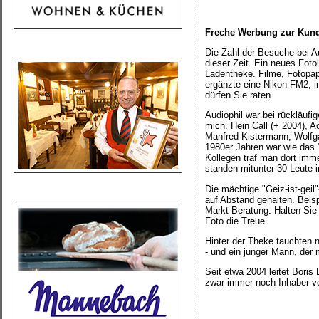
Freche Werbung zur Kun
Die Zahl der Besuche bei Au
dieser Zeit. Ein neues Foto
Ladentheke. Filme, Fotopap
ergänzte eine Nikon FM2, 
dürfen Sie raten.
Audiophil war bei rückläufi
mich. Hein Call (+ 2004), A
Manfred Kistermann, Wolfga
1980er Jahren war wie das 
Kollegen traf man dort imm
standen mitunter 30 Leute 
Die mächtige "Geiz-ist-gei
auf Abstand gehalten. Beis
Markt-Beratung. Halten Sie
Foto die Treue.
Hinter der Theke tauchten n
- und ein junger Mann, der 
Seit etwa 2004 leitet Boris
zwar immer noch Inhaber vo